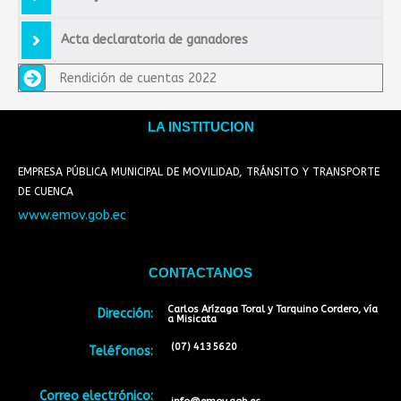
Acta declaratoria de ganadores
Rendición de cuentas 2022
LA INSTITUCION
EMPRESA PÚBLICA MUNICIPAL DE MOVILIDAD, TRÁNSITO Y TRANSPORTE
DE CUENCA
www.emov.gob.ec
CONTACTANOS
Carlos Arízaga Toral y Tarquino Cordero, vía
Dirección:
a Misicata
(07) 4135620
Teléfonos:
Correo electrónico: