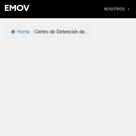
Ir
NOSOTROS
al
contenido
Home
/
Centro de Detención de...