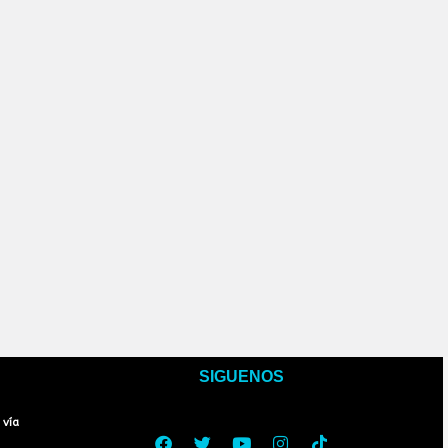
SIGUENOS
Facebook
Twitter
Youtube
Instagram
Tiktok
 vía