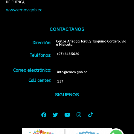
DE CUENCA
www.emov.gob.ec
CONTACTANOS
Carlos Arízaga Toral y Tarquino Cordero, vía
Dirección:
a Misicata
(07) 4135620
Teléfonos:
Correo electrónico:
info@emov.gob.ec
Call center:
157
SIGUENOS
Facebook
Twitter
Youtube
Instagram
Tiktok