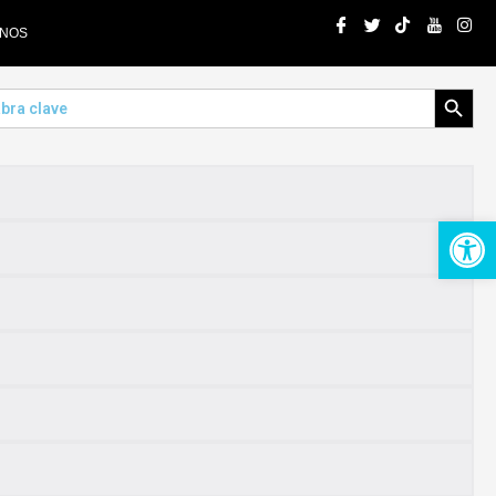
ENOS
Search Button
Op