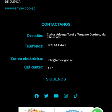
DE CUENCA
www.emov.gob.ec
CONTACTANOS
Carlos Arízaga Toral y Tarquino Cordero, vía
Dirección:
a Misicata
(07) 4135620
Teléfonos:
Correo electrónico:
info@emov.gob.ec
Call center:
157
SIGUENOS
Facebook
Twitter
Youtube
Instagram
Tiktok