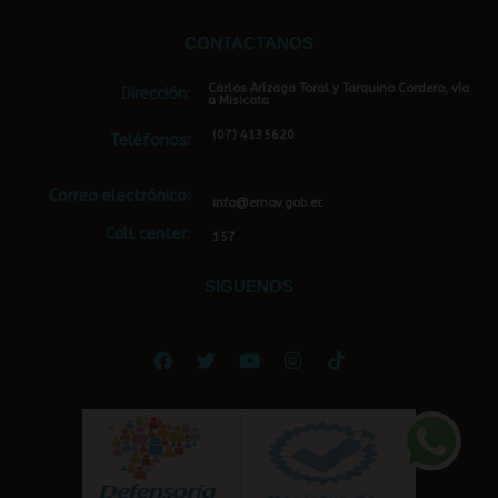
CONTACTANOS
Carlos Arízaga Toral y Tarquino Cordero, vía
Dirección:
a Misicata
(07) 4135620
Teléfonos:
Correo electrónico:
info@emov.gob.ec
Call center:
157
SIGUENOS
Facebook
Twitter
Youtube
Instagram
Tiktok