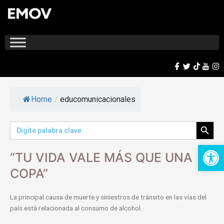
Ir
al
contenido
Home
/
educomunicacionales
Search Button
Search
for:
Op
“TU VIDA VALE MÁS QUE UNA
COPA”
La principal causa de muerte y siniestros de tránsito en las vías del
país está relacionada al consumo de alcohol.