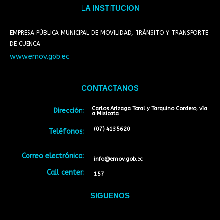
LA INSTITUCION
EMPRESA PÚBLICA MUNICIPAL DE MOVILIDAD, TRÁNSITO Y TRANSPORTE
DE CUENCA
www.emov.gob.ec
CONTACTANOS
Carlos Arízaga Toral y Tarquino Cordero, vía
Dirección:
a Misicata
(07) 4135620
Teléfonos:
Correo electrónico:
info@emov.gob.ec
Call center:
157
SIGUENOS
Facebook
Twitter
Youtube
Instagram
Tiktok