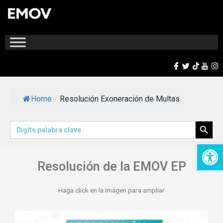
Ir
al
contenido
Home
/
Resolución Exoneración de Multas
Search Button
Search
for:
Op
Resolución de la EMOV EP
Haga click en la imágen para ampliar