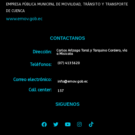
EMPRESA PÚBLICA MUNICIPAL DE MOVILIDAD, TRÁNSITO Y TRANSPORTE
DE CUENCA
www.emov.gob.ec
CONTACTANOS
Carlos Arízaga Toral y Tarquino Cordero, vía
Dirección:
a Misicata
(07) 4135620
Teléfonos:
Correo electrónico:
info@emov.gob.ec
Call center:
157
SIGUENOS
Facebook
Twitter
Youtube
Instagram
Tiktok