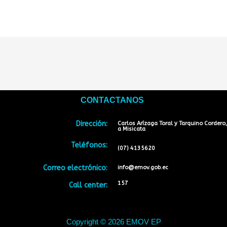
CONTACTANOS
Dirección:
Carlos Arízaga Toral y Tarquino Cordero,
a Misicata
Teléfonos:
(07) 4135620
Correo electrónico:
info@emov.gob.ec
157
Call center:
Copyright © 2026 EMOV EP