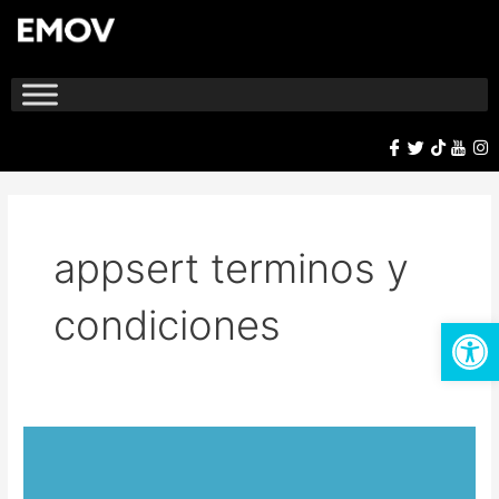
Ir
al
contenido
appsert terminos y
condiciones
Op
Términos
y
condiciones