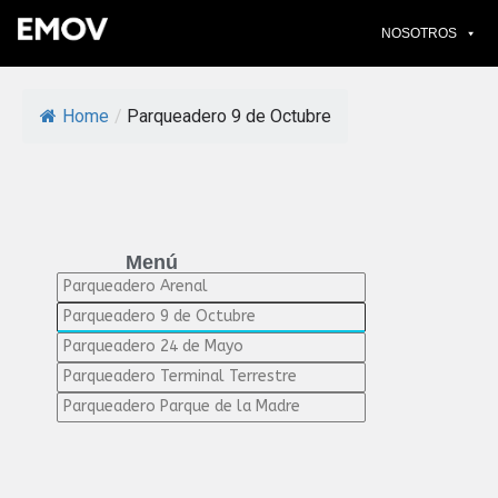
Ir
NOSOTROS
al
contenido
Home
/
Parqueadero 9 de Octubre
Menú
Parqueadero Arenal
Parqueadero 9 de Octubre
Parqueadero 24 de Mayo
Parqueadero Terminal Terrestre
Parqueadero Parque de la Madre