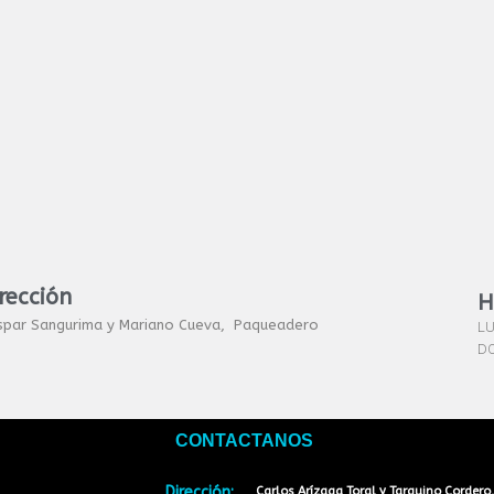
rección
H
spar Sangurima y Mariano Cueva, Paqueadero
LU
DO
CONTACTANOS
Dirección:
Carlos Arízaga Toral y Tarquino Cordero,