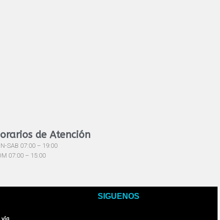
orarios de Atención
N-SAB 07:00 – 19:00
M 07:00 – 15:00
SIGUENOS
Facebook
Twitter
Youtube
Instagram
Tiktok
 vía