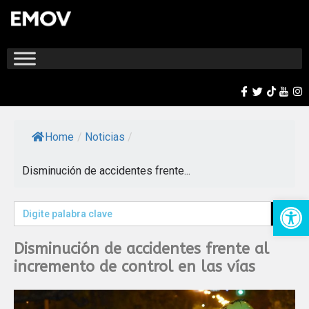
Home
/
Noticias
/
Disminución de accidentes frente...
Op
Search Button
Search
for:
Disminución de accidentes frente al
incremento de control en las vías