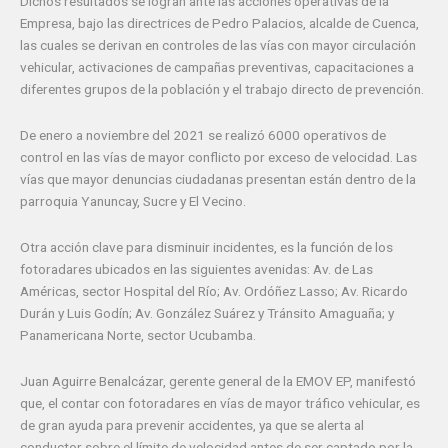
Dichos resultados se logran ante las acciones operativas de la
Empresa, bajo las directrices de Pedro Palacios, alcalde de Cuenca,
las cuales se derivan en controles de las vías con mayor circulación
vehicular, activaciones de campañas preventivas, capacitaciones a
diferentes grupos de la población y el trabajo directo de prevención.
De enero a noviembre del 2021 se realizó 6000 operativos de
control en las vías de mayor conflicto por exceso de velocidad. Las
vías que mayor denuncias ciudadanas presentan están dentro de la
parroquia Yanuncay, Sucre y El Vecino.
Otra acción clave para disminuir incidentes, es la función de los
fotoradares ubicados en las siguientes avenidas: Av. de Las
Américas, sector Hospital del Río; Av. Ordóñez Lasso; Av. Ricardo
Durán y Luis Godín; Av. González Suárez y Tránsito Amaguaña; y
Panamericana Norte, sector Ucubamba.
Juan Aguirre Benalcázar, gerente general de la EMOV EP, manifestó
que, el contar con fotoradares en vías de mayor tráfico vehicular, es
de gran ayuda para prevenir accidentes, ya que se alerta al
conductor sobre el límite de velocidad antes de ser captado por la