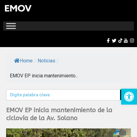
Home
/
Noticias
/
EMOV EP inicia mantenimiento...
Op
Search Button
Search
for:
EMOV EP inicia mantenimiento de la
ciclovía de la Av. Solano