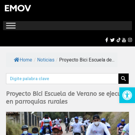
Home
/
Noticias
/
Proyecto Bici Escuela de...
Search Button
Search
for:
Op
Proyecto Bici Escuela de Verano se ejecuta
en parroquias rurales