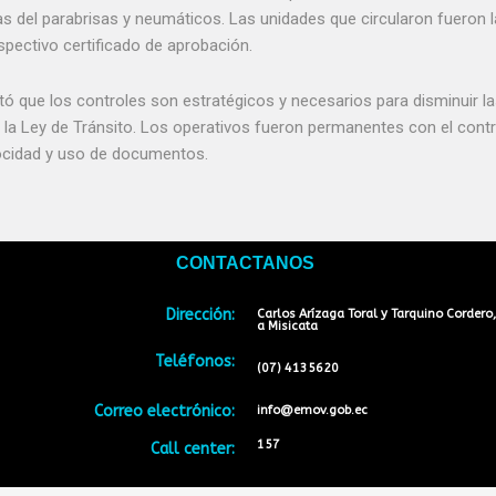
s del parabrisas y neumáticos. Las unidades que circularon fueron 
spectivo certificado de aprobación.
ó que los controles son estratégicos y necesarios para disminuir la
 la Ley de Tránsito. Los operativos fueron permanentes con el contr
elocidad y uso de documentos.
CONTACTANOS
Dirección:
Carlos Arízaga Toral y Tarquino Cordero,
a Misicata
Teléfonos:
(07) 4135620
Correo electrónico:
info@emov.gob.ec
157
Call center: