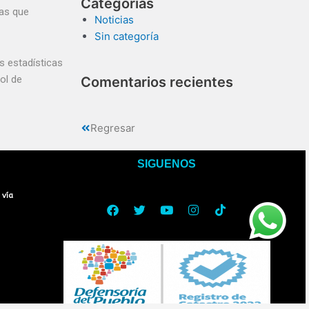
Categorías
las que
Noticias
Sin categoría
s estadísticas
ol de
Comentarios recientes
Regresar
SIGUENOS
Facebook
Twitter
Youtube
Instagram
Tiktok
 vía