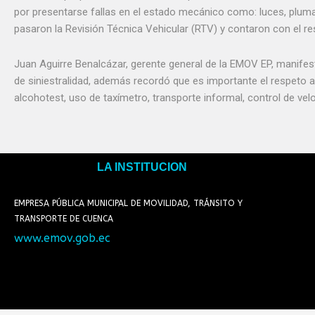
por presentarse fallas en el estado mecánico como: luces, pluma
pasaron la Revisión Técnica Vehicular (RTV) y contaron con el re
Juan Aguirre Benalcázar, gerente general de la EMOV EP, manifest
de siniestralidad, además recordó que es importante el respeto a
alcohotest, uso de taxímetro, transporte informal, control de v
LA INSTITUCION
EMPRESA PÚBLICA MUNICIPAL DE MOVILIDAD, TRÁNSITO Y
TRANSPORTE DE CUENCA
www.emov.gob.ec