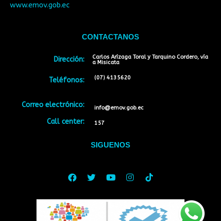
www.emov.gob.ec
CONTACTANOS
Carlos Arízaga Toral y Tarquino Cordero, vía
Dirección:
a Misicata
(07) 4135620
Teléfonos:
Correo electrónico:
info@emov.gob.ec
Call center:
157
SIGUENOS
Facebook
Twitter
Youtube
Instagram
Tiktok