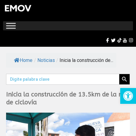
Home
/
Noticias
/
Inicia la construcción de...
Search Button
Search
for:
Op
Inicia la construcción de 13.5km de la red
de ciclovía