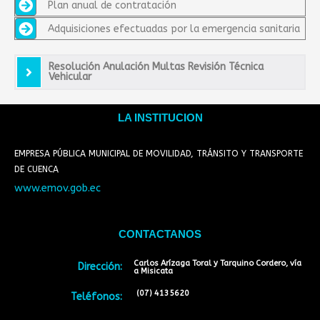
Plan anual de contratación
Adquisiciones efectuadas por la emergencia sanitaria
Resolución Anulación Multas Revisión Técnica
Vehicular
LA INSTITUCION
EMPRESA PÚBLICA MUNICIPAL DE MOVILIDAD, TRÁNSITO Y TRANSPORTE
DE CUENCA
www.emov.gob.ec
CONTACTANOS
Carlos Arízaga Toral y Tarquino Cordero, vía
Dirección:
a Misicata
(07) 4135620
Teléfonos: