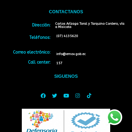
CONTACTANOS
Carlos Arízaga Toral y Tarquino Cordero, vía
Dirección:
a Misicata
(07) 4135620
Teléfonos:
Correo electrónico:
info@emov.gob.ec
Call center:
157
SIGUENOS
Facebook
Twitter
Youtube
Instagram
Tiktok