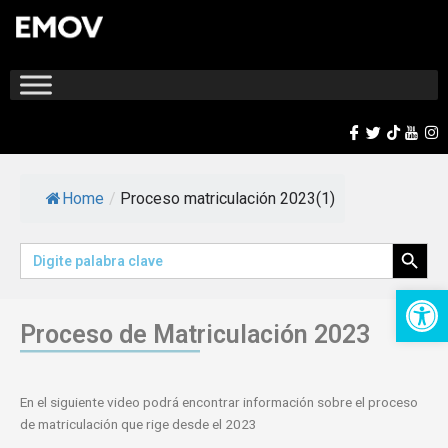
Ir
al
contenido
Home
/
Proceso matriculación 2023(1)
Search Button
Search
for:
Op
Proceso de Matriculación 2023
En el siguiente video podrá encontrar información sobre el proceso
de matriculación que rige desde el 2023