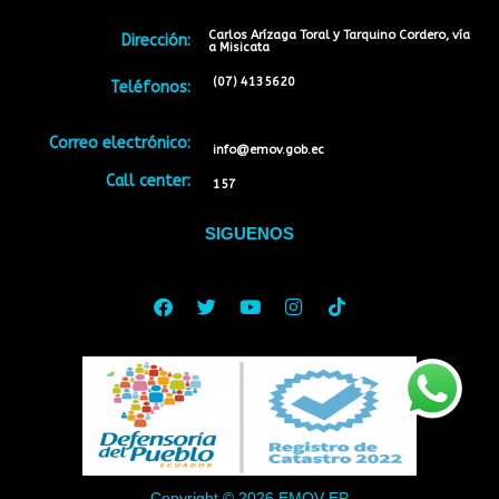
Carlos Arízaga Toral y Tarquino Cordero, vía
Dirección:
a Misicata
(07) 4135620
Teléfonos:
Correo electrónico:
info@emov.gob.ec
Call center:
157
SIGUENOS
Facebook
Twitter
Youtube
Instagram
Tiktok
Copyright © 2026 EMOV EP